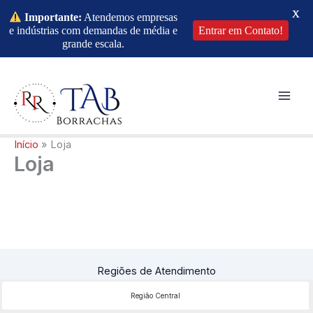
X
Importante:
Atendemos empresas
e indústrias com demandas de média e
Entrar em Contato!
grande escala.
Ir
para
o
Mai
conteúdo
Men
Início
Loja
Loja
Regiões de Atendimento
Região Central