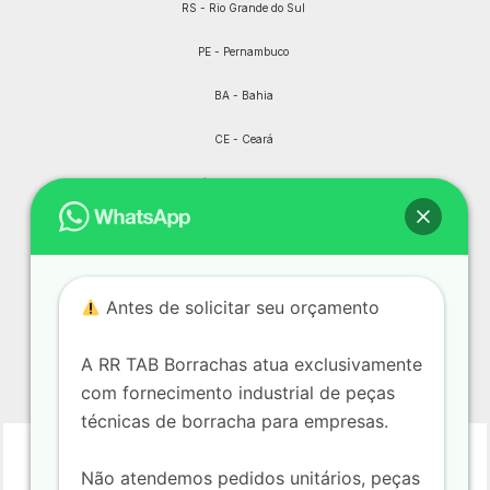
RS - Rio Grande do Sul
PE - Pernambuco
BA - Bahia
CE - Ceará
Goiás e Distrito Federal
MS - Mato Grosso do Sul
MT - Mato Grosso
Antes de solicitar seu orçamento
PI - Piauí
RS - Rio Grande do Sul
A RR TAB Borrachas atua exclusivamente
com fornecimento industrial de peças
PA - Pará
técnicas de borracha para empresas.
Não atendemos pedidos unitários, peças
Aclimação
Bela Vista
Bom Retiro
Brás
Cambuci
Centro
Consolação