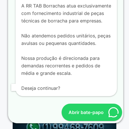
A RR TAB Borrachas atua exclusivamente
com fornecimento industrial de peças
técnicas de borracha para empresas.
Não atendemos pedidos unitários, peças
avulsas ou pequenas quantidades.
Fabricante de batentes e coxins de
borracha
Nossa produção é direcionada para
demandas recorrentes e pedidos de
média e grande escala.
Deseja continuar?
Abrir bate-papo