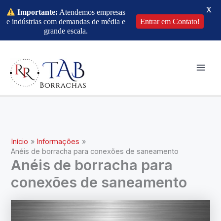
X
Importante:
Atendemos empresas
e indústrias com demandas de média e
Entrar em Contato!
grande escala.
Ir
para
o
Mai
conteúdo
Men
Início
Informações
Anéis de borracha para conexões de saneamento
Anéis de borracha para
conexões de saneamento