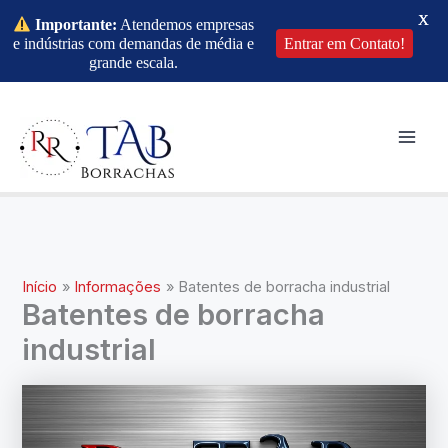
X
Importante:
Atendemos empresas
e indústrias com demandas de média e
Entrar em Contato!
grande escala.
Ir
para
o
Mai
conteúdo
Men
Início
Informações
Batentes de borracha industrial
Batentes de borracha
industrial