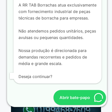
A RR TAB Borrachas atua exclusivamente
com fornecimento industrial de peças
técnicas de borracha para empresas.
Não atendemos pedidos unitários, peças
avulsas ou pequenas quantidades.
Fornecedor de cabos automotivos de
borracha
Nossa produção é direcionada para
demandas recorrentes e pedidos de
média e grande escala.
Deseja continuar?
Abrir bate-papo