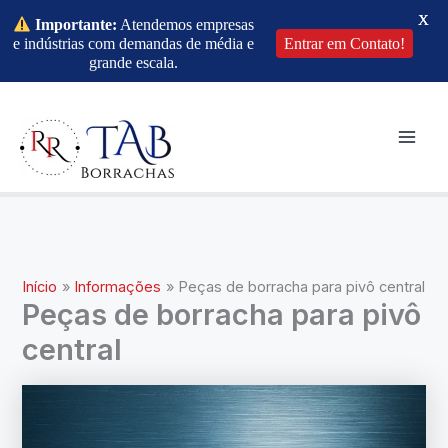
X
Importante:
Atendemos empresas
e indústrias com demandas de média e
Entrar em Contato!
grande escala.
Ir
para
o
Mai
conteúdo
Men
Início
Informações
Peças de borracha para pivô central
Peças de borracha para pivô
central