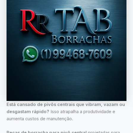
Está cansado de pivôs centrais que vibram, vazam ou
desgastam rápido?
Isso atrapalha a produtividade e
aumenta custos de manutenção.
Peças de borracha para pivô central
projetadas para