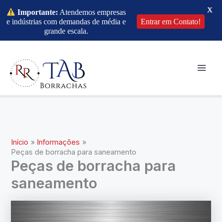
X
Importante:
Atendemos empresas
e indústrias com demandas de média e
Entrar em Contato!
grande escala.
Ir
para
o
Mai
conteúdo
Men
Início
Informações
Peças de borracha para saneamento
Peças de borracha para
saneamento