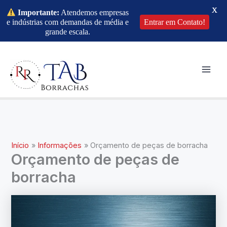
X
Importante:
Atendemos empresas
e indústrias com demandas de média e
Entrar em Contato!
grande escala.
Ir
para
o
Mai
conteúdo
Men
Início
Informações
Orçamento de peças de borracha
Orçamento de peças de
borracha