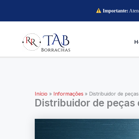
Importante:
Atend
Ir
para
o
H
conteúdo
Início
Informações
Distribuidor de peça
Distribuidor de peças