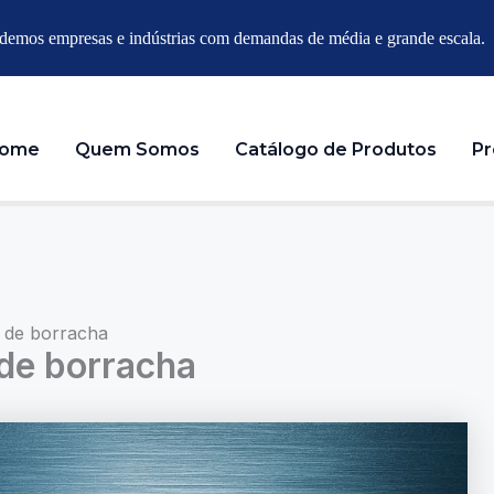
emos empresas e indústrias com demandas de média e grande escala.
ome
Quem Somos
Catálogo de Produtos
Pr
s de borracha
 de borracha