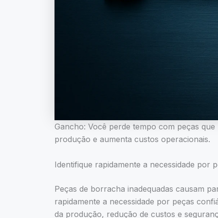
Gancho: Você perde tempo com peças que n
produção e aumenta custos operacionais.
Identifique rapidamente a necessidade por 
Peças de borracha inadequadas causam parad
rapidamente a necessidade por peças confiá
da produção, redução de custos e segurança