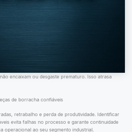
ão encaixam ou desgaste prematuro. Isso atrasa
peças de borracha confiáveis
as, retrabalho e perda de produtividade. Identificar
veis evita falhas no processo e garante continuidade
 operacional ao seu segmento industrial.