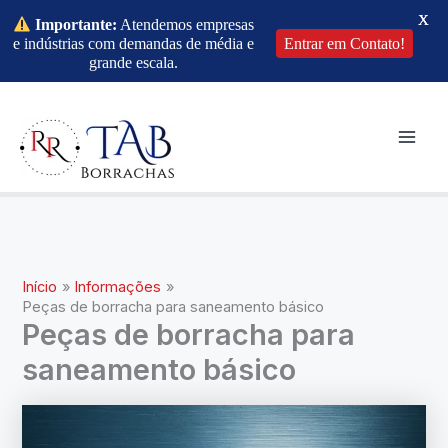
X
Importante:
Atendemos empresas
e indústrias com demandas de média e
Entrar em Contato!
grande escala.
Ir
para
o
Mai
conteúdo
Men
Início
Informações
Peças de borracha para saneamento básico
Peças de borracha para
saneamento básico